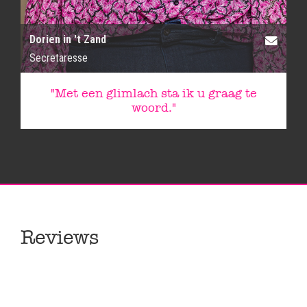
Dorien in 't Zand
Secretaresse
"Met een glimlach sta ik u graag te
woord."
Reviews