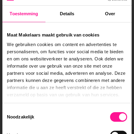
Toestemming
Details
Over
Maat Makelaars maakt gebruik van cookies
We gebruiken cookies om content en advertenties te
personaliseren, om functies voor social media te bieden
en om ons websiteverkeer te analyseren. Ook delen we
informatie over uw gebruik van onze site met onze
Janneke Karis
partners voor social media, adverteren en analyse. Deze
Register Makelaar - Register Taxateur
partners kunnen deze gegevens combineren met andere
informatie die u aan ze heeft verstrekt of die ze hebben
"Mensen mogen helpen bij een van de
verzameld op basis van uw gebruik van hun services.
grootste beslissingen in hun leven, dat is
toch het mooiste wat er is"
Toestemmingsselectie
Noodzakelijk