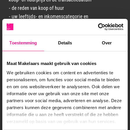
- de reden van koop of huur
- uw leeftijds- en inkomenscategorie en
gezinssamenstelling
- gegevens over uw oude object zoals de koop- of
huurprijs
Toestemming
Details
Over
- overige informatie die u aan ons verstrekt
Maat Makelaars maakt gebruik van cookies
We gebruiken cookies om content en advertenties te
Waar gebruikt ons makelaarskantoor deze gegevens
personaliseren, om functies voor social media te bieden
voor?
en om ons websiteverkeer te analyseren. Ook delen we
informatie over uw gebruik van onze site met onze
U verkoopt of verhuurt uw object of u bent op zoek
partners voor social media, adverteren en analyse. Deze
partners kunnen deze gegevens combineren met andere
naar een ander object
informatie die u aan ze heeft verstrekt of die ze hebben
Ons makelaarskantoor gebruikt uw gegevens om de
verzameld op basis van uw gebruik van hun services.
bemiddelingsopdracht die u ons heeft verleend uit te