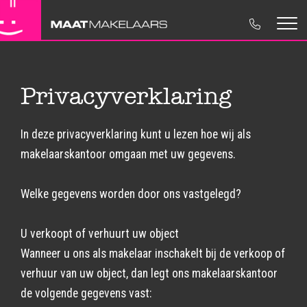
Koopwoningen
Maat Makelaars
Woning verkopen
Contactgegevens
Huurwoningen
NVM Makelaar
Woning aankopen
Move.nl
Privacyverklaring
Nieuwbouw
Ons Team
Huur & Verhuur
Disclaimer
In deze privacyverklaring kunt u lezen hoe wij als
Bedrijfsonroerendgoed
Regionaal betrokken
Taxaties
Privacyverklaring
makelaarskantoor omgaan met uw gegevens.
Verkocht
Bedrijfsonroerendgoed
Cookieverklaring
Welke gegevens worden door ons vastgelegd?
Advies
U verkoopt of verhuurt uw object
Wanneer u ons als makelaar inschakelt bij de verkoop of
verhuur van uw object, dan legt ons makelaarskantoor
de volgende gegevens vast: