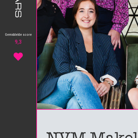
Gemiddelde score
9,3
NVM Makel