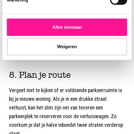
7. Meet je nieuwe woning op
Het laatste wat je wil, is ontdekken dat je bank niet door
Alles toestaan
de deur past. Meet de deuren, trappen en kamers in je
nieuwe woning op voordat je gaat verhuizen. Zo
Weigeren
voorkom je frustraties en hoef je niet halverwege de
verhuizing naar de IKEA voor een nieuwe bank.
8. Plan je route
Vergeet niet te kijken of er voldoende parkeerruimte is
bij je nieuwe woning. Als je in een drukke straat
verhuist, kan het slim zijn om van tevoren een
parkeerplek te reserveren voor de verhuiswagen. Zo
voorkom je dat je halve inboedel twee straten verderop
staat.