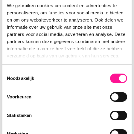
zonder tandenborstel, pyjama of oplader. Maak een
We gebruiken cookies om content en advertenties te
doos met de essentials die je direct nodig denkt te
personaliseren, om functies voor social media te bieden
hebben, zoals toiletartikelen, kleding en belangrijke
en om ons websiteverkeer te analyseren. Ook delen we
informatie over uw gebruik van onze site met onze
documenten. Zorg bovendien dat je deze doos
partners voor social media, adverteren en analyse. Deze
makkelijk kunt vinden.
partners kunnen deze gegevens combineren met andere
informatie die u aan ze heeft verstrekt of die ze hebben
6. Regel de juiste hulp
verzameld op basis van uw gebruik van hun services.
Natuurlijk kan je wat hulp gebruiken. Vraag op tijd
Toestemmingsselectie
Noodzakelijk
vrienden of familie om te helpen en zorg dat iedereen
weet wat er van hen verwacht wordt. Geen zin om je
vrienden aan te sturen? Overweeg dan om
Voorkeuren
professionele verhuizers in te schakelen.
Extra tip: Lok je vrienden met pizza en drankjes. Werkt
Statistieken
altijd.
Marketing