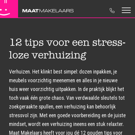
Koopwoningen
Maat Makelaars
Woning verkopen
Contactgegevens
Huurwoningen
NVM Makelaar
Woning aankopen
Move.nl
12 tips voor een stress-
Nieuwbouw
Ons Team
Huur & Verhuur
Disclaimer
loze verhuizing
Bedrijfsonroerendgoed
Regionaal betrokken
Taxaties
Privacyverklaring
Verhuizen. Het klinkt best simpel: dozen inpakken, je
meubels voorzichtig meenemen en alles in je nieuwe
Verkocht
Bedrijfsonroerendgoed
Cookieverklaring
huis weer voorzichtig uitpakken. In de praktijk blijkt het
Advies
toch vaak één grote chaos. Van verdwaalde sleutels tot
zoekgeraakte spullen, een verhuizing kan behoorlijk
stressvol zijn. Met een goede voorbereiding en de juiste
mindset, wordt een verhuizing ineens een stuk relaxter.
Maat Makelaars heeft voor jou dé 12 gouden tips voor