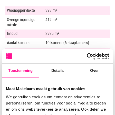
Woonoppervlakte
393 m²
Overige inpandige
412 m²
ruimte
Inhoud
2985 m³
Aantal kamers
10 kamers (6 slaapkamers)
Perceeloppervlakte
1520 m²
Energielabel
A ++, 07-07-2036
Toestemming
Details
Over
Isolatie
Dakisolatie, Muurisolatie, Dubbel glas
Warmwater
Elektrische boiler eigendom
Maat Makelaars maakt gebruik van cookies
Verwarming
We gebruiken cookies om content en advertenties te
personaliseren, om functies voor social media te bieden
en om ons websiteverkeer te analyseren. Ook delen we
Media