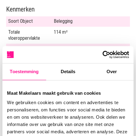
Kenmerken
Soort Object
Belegging
Totale
114 m²
vloeroppervlakte
Verkoopoppervlakte
114 m²
Frontbreedte
500 cm
Perceeloppervlakte
m²
Toestemming
Details
Over
Bouwvorm
Bestaande bouw
Maat Makelaars maakt gebruik van cookies
Bouwjaar
2011
We gebruiken cookies om content en advertenties te
personaliseren, om functies voor social media te bieden
en om ons websiteverkeer te analyseren. Ook delen we
Bereikbaarheid
informatie over uw gebruik van onze site met onze
partners voor social media, adverteren en analyse. Deze
Snelweg
Op 2000 m tot 3000 m