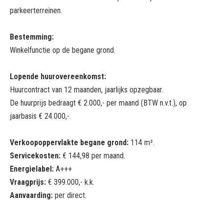
parkeerterreinen.
Bestemming:
Winkelfunctie op de begane grond.
Lopende huurovereenkomst:
Huurcontract van 12 maanden, jaarlijks opzegbaar.
De huurprijs bedraagt € 2.000,- per maand (BTW n.v.t.), op
jaarbasis € 24.000,-.
Verkoopoppervlakte begane grond:
114 m².
Servicekosten:
€ 144,98 per maand.
Energielabel:
A+++
Vraagprijs:
€ 399.000,- k.k.
Aanvaarding:
per direct.