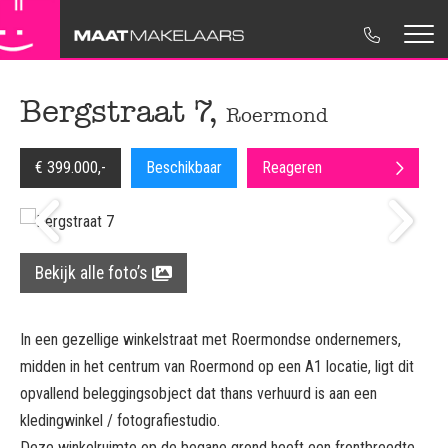
Koopwoningen
Maat Makelaars
Woning verkopen
Contactgegevens
Bergstraat 7,
Roermond
Huurwoningen
NVM Makelaar
Woning aankopen
Move.nl
€ 399.000,-
Beschikbaar
Reageren
Nieuwbouw
Ons Team
Huur & Verhuur
Disclaimer
Bedrijfsonroerendgoed
Regionaal betrokken
Taxaties
Privacyverklaring
Verkocht
Bedrijfsonroerendgoed
Cookieverklaring
Bekijk alle foto’s
Advies
In een gezellige winkelstraat met Roermondse ondernemers,
midden in het centrum van Roermond op een A1 locatie, ligt dit
opvallend beleggingsobject dat thans verhuurd is aan een
kledingwinkel / fotografiestudio.
Deze winkelruimte op de begane grond heeft een frontbreedte