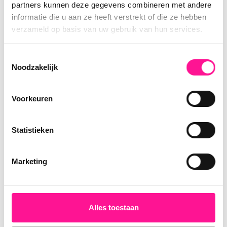
partners kunnen deze gegevens combineren met andere
Treinstation
Op 1500 m tot 2000 m
informatie die u aan ze heeft verstrekt of die ze hebben
verzameld op basis van uw gebruik van hun services.
Bushalte
Op 1500 m tot 2000 m
Toestemmingsselectie
Media
Noodzakelijk
Voorkeuren
Statistieken
Marketing
Alles toestaan