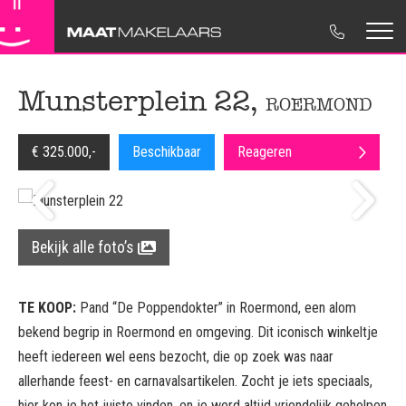
Koopwoningen
Maat Makelaars
Woning verkopen
Contactgegevens
Munsterplein 22,
ROERMOND
Huurwoningen
NVM Makelaar
Woning aankopen
Move.nl
€ 325.000,-
Beschikbaar
Reageren
Nieuwbouw
Ons Team
Huur & Verhuur
Disclaimer
Bedrijfsonroerendgoed
Regionaal betrokken
Taxaties
Privacyverklaring
Verkocht
Bedrijfsonroerendgoed
Cookieverklaring
Bekijk alle foto’s
Advies
TE KOOP:
Pand “De Poppendokter” in Roermond, een alom
bekend begrip in Roermond en omgeving. Dit iconisch winkeltje
heeft iedereen wel eens bezocht, die op zoek was naar
allerhande feest- en carnavalsartikelen. Zocht je iets speciaals,
hier kon je het juiste vinden, en je werd altijd vriendelijk geholpen