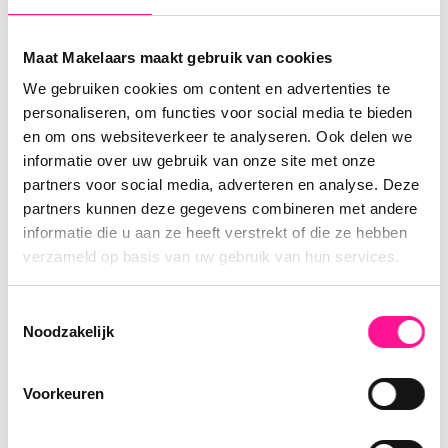
Bouwvorm
Bestaande bouw
Maat Makelaars maakt gebruik van cookies
Bouwjaar
1650
We gebruiken cookies om content en advertenties te
personaliseren, om functies voor social media te bieden
Bereikbaarheid
en om ons websiteverkeer te analyseren. Ook delen we
informatie over uw gebruik van onze site met onze
Snelweg
Op 3000 m tot 4000 m
partners voor social media, adverteren en analyse. Deze
partners kunnen deze gegevens combineren met andere
Treinstation
Op 1000 m tot 1500 m
informatie die u aan ze heeft verstrekt of die ze hebben
Bushalte
Op 1000 m tot 1500 m
verzameld op basis van uw gebruik van hun services.
Media
Toestemmingsselectie
Noodzakelijk
Voorkeuren