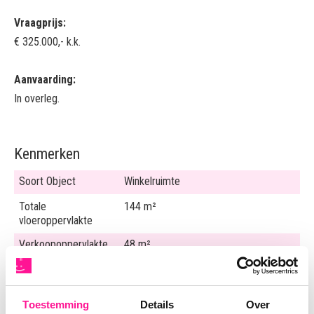
Vraagprijs:
€ 325.000,- k.k.
Aanvaarding:
In overleg.
Kenmerken
Soort Object
Winkelruimte
Totale
144 m²
vloeroppervlakte
Verkoopoppervlakte
48 m²
Frontbreedte
417 cm
Perceeloppervlakte
65 m²
Toestemming
Details
Over