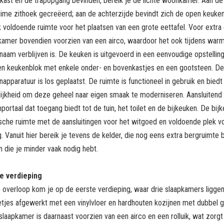
kast en de trapopgang bevinden, bereik je de lichte woonkamer. Aan de 
uime zithoek gecreëerd; aan de achterzijde bevindt zich de open keuken.
 voldoende ruimte voor het plaatsen van een grote eettafel. Voor extra
amer bovendien voorzien van een airco, waardoor het ook tijdens wa
naam verblijven is. De keuken is uitgevoerd in een eenvoudige opstellin
en keukenblok met enkele onder- en bovenkastjes en een gootsteen. De
apparatuur is los geplaatst. De ruimte is functioneel in gebruik en biedt
ijkheid om deze geheel naar eigen smaak te moderniseren. Aansluitend 
portaal dat toegang biedt tot de tuin, het toilet en de bijkeuken. De bij
ische ruimte met de aansluitingen voor het witgoed en voldoende plek v
. Vanuit hier bereik je tevens de kelder, die nog eens extra bergruimte 
n die je minder vaak nodig hebt.
e verdieping
e overloop kom je op de eerste verdieping, waar drie slaapkamers liggen
netjes afgewerkt met een vinylvloer en hardhouten kozijnen met dubbel g
laapkamer is daarnaast voorzien van een airco en een rolluik, wat zorg