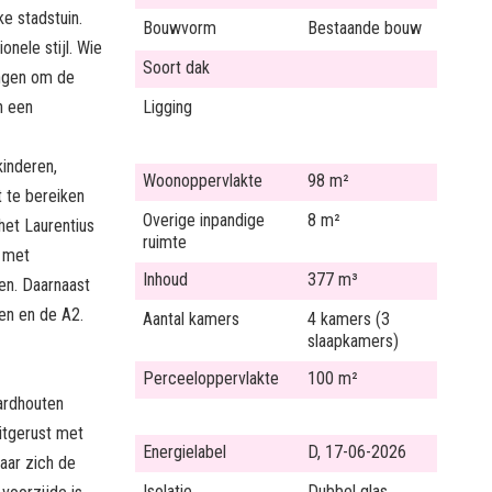
e stadstuin.
Bouwvorm
Bestaande bouw
onele stijl. Wie
Soort dak
ingen om de
n een
Ligging
kinderen,
Woonoppervlakte
98 m²
t te bereiken
Overige inpandige
8 m²
 het Laurentius
ruimte
, met
Inhoud
377 m³
en. Daarnaast
en en de A2.
Aantal kamers
4 kamers (3
slaapkamers)
Perceeloppervlakte
100 m²
ardhouten
uitgerust met
Energielabel
D, 17-06-2026
waar zich de
Isolatie
Dubbel glas