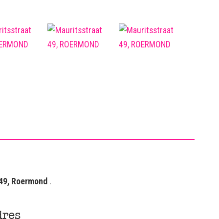
 49, Roermond
.
res