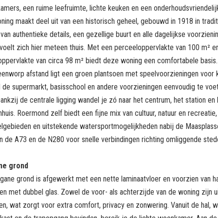
amers, een ruime leefruimte, lichte keuken en een onderhoudsvriendelijk
ing maakt deel uit van een historisch geheel, gebouwd in 1918 in traditi
van authentieke details, een gezellige buurt en alle dagelijkse voorzien
 voelt zich hier meteen thuis. Met een perceeloppervlakte van 100 m² e
ppervlakte van circa 98 m² biedt deze woning een comfortabele basis.
eenworp afstand ligt een groen plantsoen met speelvoorzieningen voor 
jl de supermarkt, basisschool en andere voorzieningen eenvoudig te voe
Dankzij de centrale ligging wandel je zó naar het centrum, het station en
huis. Roermond zelf biedt een fijne mix van cultuur, natuur en recreatie
lgebieden en uitstekende watersportmogelijkheden nabij de Maasplass
n de A73 en de N280 voor snelle verbindingen richting omliggende sted
ne grond
gane grond is afgewerkt met een nette laminaatvloer en voorzien van h
en met dubbel glas. Zowel de voor- als achterzijde van de woning zijn 
ken, wat zorgt voor extra comfort, privacy en zonwering. Vanuit de hal, 