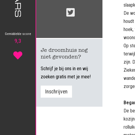
slaapk
De won
houdt 
hoek,
Gemiddelde score
woono
9,3
Op st
Je droomhuis nog
terwi
niet gevonden?
zijn. 
Schrijf je bij ons in en wij
Zieken
zoeken gratis met je mee!
wande
zorge
Inschrijven
Bega
De be
kozijn
rollui