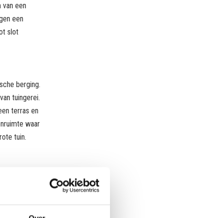
n van een
egen een
t slot
sche berging.
van tuingerei.
een terras en
enruimte waar
ote tuin.
Over