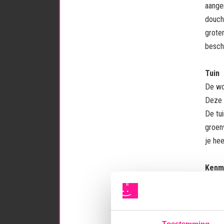
aange
douch
grote
beschi
Tuin
De wo
Deze b
De tu
groenv
je hee
Kenm
- Kar
- Idea
- Voor
- Veel
Toestemming