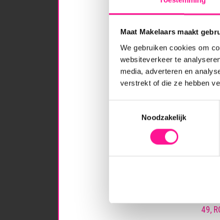
- Drie
- Op l
Maat Makelaars maakt gebru
- Geze
We gebruiken cookies om cont
websiteverkeer te analyseren
Inhou
media, adverteren en analys
Woon
verstrekt of die ze hebben v
Inter
Exter
Toestemmingsselectie
Perce
Noodzakelijk
Aanv
Me