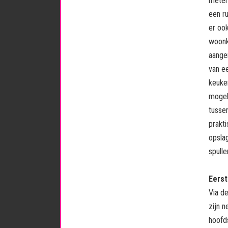
meter
een r
er ook
woonk
aange
van e
keuken
mogel
tussen
prakt
opslag
spulle
Eerst
Via d
zijn 
hoofds