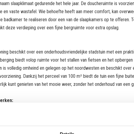
naam slaapklimaat gedurende het hele jaar. De doucheruimte is voorzie
e en vaste wastafel. Wie behoefte heeft aan meer comfort, kan overw
re badkamer te realiseren door een van de slaapkamers op te offeren. To
kt deze verdieping over een fijne bergruimte voor extra opslag.
ning beschikt over een onderhoudsvriendelijke stadstuin met een prakti
erging biedt volop ruimte voor het stallen van fietsen en het opbergen 
in is volledig omheind en gelegen op het noordwesten en beschikt over 
oorziening. Dankzij het perceel van 100 m² biedt de tuin een fijne buit
rlijk kunt genieten van het mooie weer, zonder het onderhoud van een gr
erken:
akteristiek wonen met charmante details;
le starterswoning met mogelijkheid voor een starterslening;
zien van twee airco’s;
 extra bergruimte in de woning;
Details