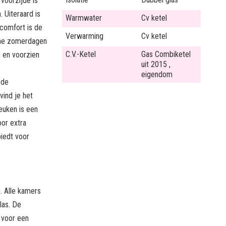
voorzijde is
 Uiteraard is
Warmwater
Cv ketel
 comfort is de
Verwarming
Cv ketel
rme zomerdagen
C.V.-Ketel
Gas Combiketel
g en voorzien
uit 2015 ,
eigendom
 de
vind je het
keuken is een
oor extra
biedt voor
. Alle kamers
las. De
t voor een