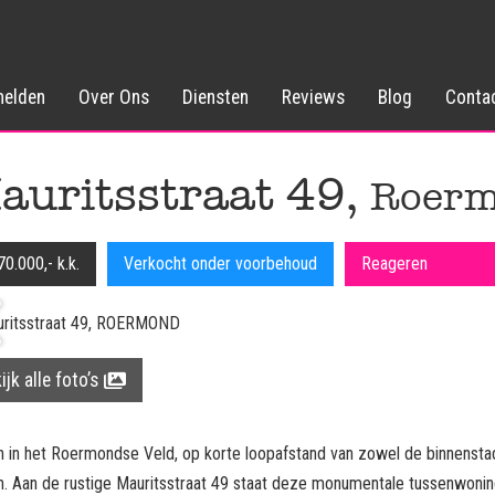
elden
Over Ons
Diensten
Reviews
Blog
Conta
auritsstraat 49,
Roer
70.000,- k.k.
Verkocht onder voorbehoud
Reageren
ijk alle foto’s
 in het Roermondse Veld, op korte loopafstand van zowel de binnenstad
on. Aan de rustige Mauritsstraat 49 staat deze monumentale tussenwonin