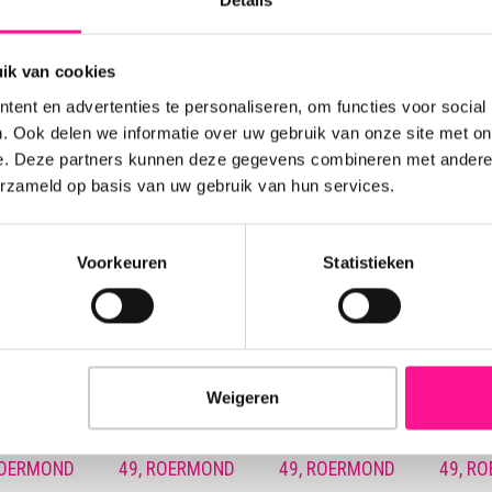
 fijne slaapkamers;
oopafstand van de binnenstad en het station;
ik van cookies
llige stadstuin.
ent en advertenties te personaliseren, om functies voor social
. Ook delen we informatie over uw gebruik van onze site met on
d:
377m³.
e. Deze partners kunnen deze gegevens combineren met andere i
oppervlakte:
98 m²
erzameld op basis van uw gebruik van hun services.
ne bergruimte:
8 m²
ne bergruimte:
7 m²
eloppervlakte:
100 m²
Voorkeuren
Statistieken
aarding
in overleg.
dia
Weigeren