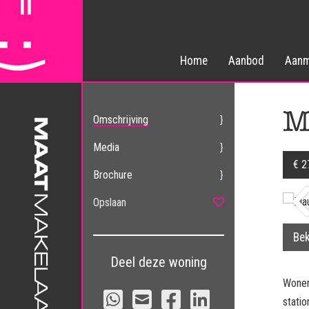
Home
Aanbod
Aanm
M
Omschrijving
Media
€ 2
Brochure
Opslaan
Bek
Deel deze woning
Wonen
stati