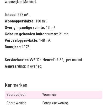
woonwijk in Maasniel.
Inhoud:
577 m³.
Woonoppervlakte:
150 m².
Overig inpandige ruimte:
13 m².
Gebouw gebonden buitenruimte:
21 m².
Perceeloppervlakte:
148 m².
Bouwjaar:
1976.
Servicekosten VvE 'De Heuvel':
€ 32,- per maand.
Aanvaarding:
in overleg.
Kenmerken
Soort object
Woonhuis
Soort woning
Eengezinswoning