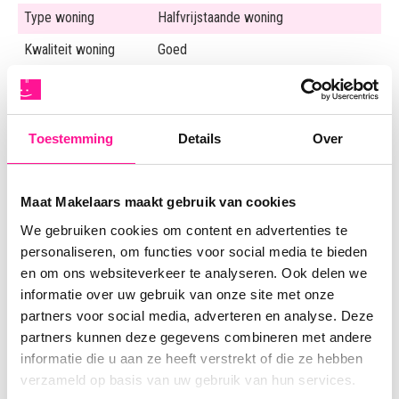
Type woning
Halfvrijstaande woning
Kwaliteit woning
Goed
Bouwjaar
1976
Bouwvorm
Bestaande bouw
Toestemming
Details
Over
Soort dak
Plat dak
Ligging
Aan park, Aan rustige weg, In woonwijk
Maat Makelaars maakt gebruik van cookies
We gebruiken cookies om content en advertenties te
Woonoppervlakte
150 m²
personaliseren, om functies voor social media te bieden
Overige inpandige
13 m²
en om ons websiteverkeer te analyseren. Ook delen we
ruimte
informatie over uw gebruik van onze site met onze
partners voor social media, adverteren en analyse. Deze
Inhoud
577 m³
partners kunnen deze gegevens combineren met andere
Aantal kamers
6 kamers (3 slaapkamers)
informatie die u aan ze heeft verstrekt of die ze hebben
verzameld op basis van uw gebruik van hun services.
Perceeloppervlakte
148 m²