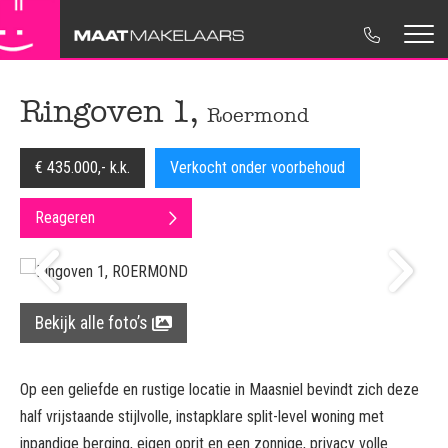
Koopwoningen
Maat Makelaars
Woning verkopen
Contactgegevens
Ringoven 1,
Roermond
Huurwoningen
NVM Makelaar
Woning aankopen
Move.nl
€ 435.000,- k.k.
Verkocht onder voorbehoud
Nieuwbouw
Ons Team
Huur & Verhuur
Disclaimer
Reageren
Bedrijfsonroerendgoed
Regionaal betrokken
Taxaties
Privacyverklaring
Verkocht
Bedrijfsonroerendgoed
Cookieverklaring
Advies
Bekijk alle foto’s
Op een geliefde en rustige locatie in Maasniel bevindt zich deze
half vrijstaande stijlvolle, instapklare split-level woning met
inpandige berging, eigen oprit en een zonnige, privacy volle