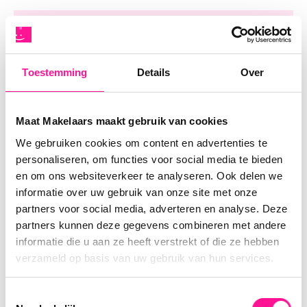
Woonoppervlakte
116 m²
Overige inpandige
0 m²
ruimte
Toestemming
Details
Over
Inhoud
384 m³
Aantal kamers
6 kamers (3 slaapkamers)
Maat Makelaars maakt gebruik van cookies
Perceeloppervlakte
0 m²
We gebruiken cookies om content en advertenties te
personaliseren, om functies voor social media te bieden
en om ons websiteverkeer te analyseren. Ook delen we
Energielabel
B, 23-09-2035
informatie over uw gebruik van onze site met onze
Isolatie
Dakisolatie, Muurisolatie, Dubbel glas
partners voor social media, adverteren en analyse. Deze
partners kunnen deze gegevens combineren met andere
Warmwater
Cv ketel
informatie die u aan ze heeft verstrekt of die ze hebben
Verwarming
Cv ketel
verzameld op basis van uw gebruik van hun services.
C.V.-Ketel
Gas Combiketel uit 2021 , eigendom
Toestemmingsselectie