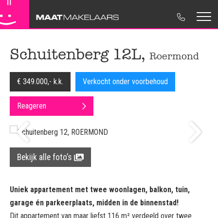
Koopwoningen
Maat Makelaars
Woning verkopen
Contactgegevens
Schuitenberg 12L,
Roermond
Huurwoningen
NVM Makelaar
Woning aankopen
Move.nl
€ 349.000,- k.k.
Verkocht onder voorbehoud
Nieuwbouw
Ons Team
Huur & Verhuur
Disclaimer
Reageren
Bedrijfsonroerendgoed
Regionaal betrokken
Taxaties
Privacyverklaring
Verkocht
Bedrijfsonroerendgoed
Cookieverklaring
Advies
Bekijk alle foto’s
Uniek appartement met twee woonlagen, balkon, tuin,
garage én parkeerplaats, midden in de binnenstad!
Dit appartement van maar liefst 116 m² verdeeld over twee