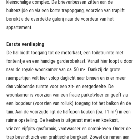
kleinschalige complex. De brievenbussen zitten aan de
buitenzijde en via een korte trapopgang, voorzien van traplift
bereikt u de overdekte galerij naar de voordeur van het
appartement.
Eerste verdieping
De hal biedt toegang tot de meterkast, een toiletruimte met
fonteintje en een handige garderobekast. Vanuit hier loopt u door
naar de royale woonkamer van ca. 50 m². Dankzij de grote
raampartijen valt hier volop daglicht naar binnen en is er meer
dan voldoende ruimte voor een zit- en eetgedeelte. De
woonkamer is voorzien van een fraaie parketvloer en geeft via
een loopdeur (voorzien van rolluik) toegang tot het balkon én de
tuin. Aan de voorzijde ligt de halfopen keuken (ca. 11 m²) in een
ruime opstelling. De keuken is uitgerust met een koelkast,
vriezer, vijfpits gasfornuis, vaatwasser en combi-oven. Onder de
trap bevindt zich een praktische bergkast. Zowel de ramen aan