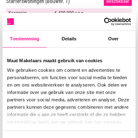
Starterswoningen (Bouwnr. 1)
Beschikbaar
Koopprijs
€ 420.000 v.o.n.
Woonopp.
114 m²
Toestemming
Details
Over
Starterswoningen (Bouwnr. 2)
Beschikbaar
Koopprijs
€ 420.000 v.o.n.
Maat Makelaars maakt gebruik van cookies
Woonopp.
114 m²
We gebruiken cookies om content en advertenties te
personaliseren, om functies voor social media te bieden
Perceelopp.
201 m²
en om ons websiteverkeer te analyseren. Ook delen we
informatie over uw gebruik van onze site met onze
Starterswoningen (Bouwnr. 3)
Onder optie
partners voor social media, adverteren en analyse. Deze
partners kunnen deze gegevens combineren met andere
Koopprijs
€ 420.000 v.o.n.
informatie die u aan ze heeft verstrekt of die ze hebben
Woonopp.
114 m²
verzameld op basis van uw gebruik van hun services.
Perceelopp.
192 m²