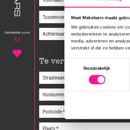
Maat Makelaars maakt gebru
We gebruiken cookies om cont
Gemiddelde score
websiteverkeer te analyseren
9,3
media, adverteren en analys
verstrekt of die ze hebben v
Te verkopen object
Toestemmingsselectie
Noodzakelijk