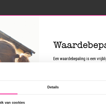
Waardebepa
Een waardebepaling is een vrijb
woning. Makelaars bieden deze di
het oriënteren op de woningmark
opleveren bij verkoop, gebaseer
woningen in de buurt en de staat
Details
voor mensen die een eerste inzi
woning.
ik van cookies