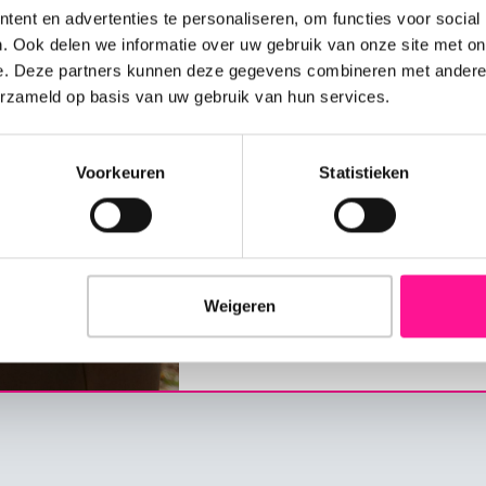
ent en advertenties te personaliseren, om functies voor social
Taxatie
. Ook delen we informatie over uw gebruik van onze site met on
e. Deze partners kunnen deze gegevens combineren met andere i
erzameld op basis van uw gebruik van hun services.
Een taxatie is een officieel, sch
taxateur. Het rapport geeft een
vereist door banken bij het aanv
Voorkeuren
Statistieken
procedures zoals een echtscheidin
waardebepaling zijn aan een tax
fiscaal aftrekbaar.
Weigeren