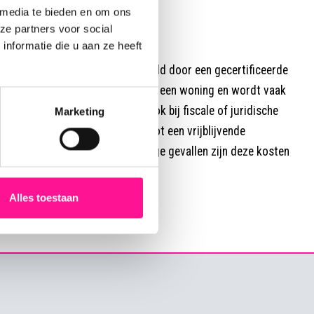
 media te bieden en om ons
ze partners voor social
nformatie die u aan ze heeft
riftelijk rapport dat wordt opgesteld door een gecertificeerde
 gevalideerde waardebepaling van een woning en wordt vaak
ragen van een hypotheek, maar ook bij fiscale of juridische
Marketing
g of erfenis. In tegenstelling tot een vrijblijvende
atie kosten verbonden. In sommige gevallen zijn deze kosten
Alles toestaan