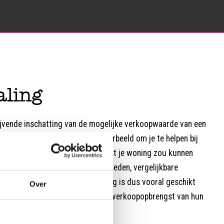
ling
lijvende inschatting van de mogelijke verkoopwaarde van een
enst vaak kosteloos aan, bijvoorbeeld om je te helpen bij
t. Het geeft een indicatie van wat je woning zou kunnen
d op de huidige marktomstandigheden, vergelijkbare
 van het huis. Een waardebepaling is dus vooral geschikt
Over
cht willen krijgen in de mogelijke verkoopopbrengst van hun