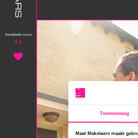
Gemiddelde score
9,3
Toestemming
Maat Makelaars maakt gebru